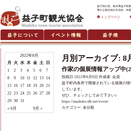
益子焼の里、栃木県益子町観
豊かな観光地や文化財、特産
トップページ
2022年8月
月別アーカイブ:
8
月
火
水
木
金
土
日
作家の個展情報アップ中(20
1
2
3
4
5
6
7
投稿日:
2022年8月9日
作成者:
会員
8
9
10
11
12
13
14
益子町内各所で開催されている個展の情
15
16
17
18
19
20
21
しています。
22
23
24
25
26
27
28
ぜひ、チェックしてみて下さい♪
29
30
31
https://mashiko-db.net/event/
カテゴリー:
未分類
« 6月
9月 »