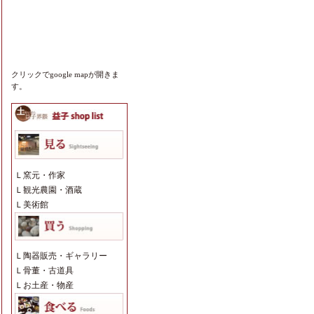
クリックでgoogle mapが開きま
す。
Ｌ
窯元・作家
Ｌ
観光農園・酒蔵
Ｌ
美術館
Ｌ
陶器販売・ギャラリー
Ｌ
骨董・古道具
Ｌ
お土産・物産