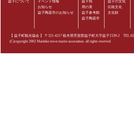
益子について
イベント情報
益子焼
益子の文化
お知らせ
用の美
伝統文化
益子陶器市のお知らせ
益子参考館
文化財
益子陶器市
【 益子町観光協会 】 〒321-4217 栃木県芳賀郡益子町大字益子1539-2 TEL.0285-70
(C)copyright 2002 Mashiko town tourist association. all rights reserved