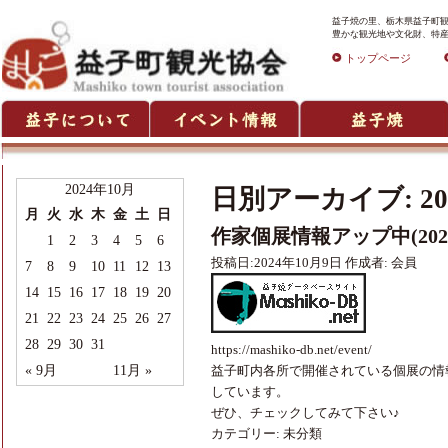
益子焼の里、栃木県益子町観
豊かな観光地や文化財、特産
トップページ
2024年10月
日別アーカイブ:
2
月
火
水
木
金
土
日
作家個展情報アップ中(2024
1
2
3
4
5
6
投稿日:
2024年10月9日
作成者:
会員
7
8
9
10
11
12
13
14
15
16
17
18
19
20
21
22
23
24
25
26
27
28
29
30
31
https://mashiko-db.net/event/
« 9月
11月 »
益子町内各所で開催されている個展の情
しています。
ぜひ、チェックしてみて下さい♪
カテゴリー:
未分類