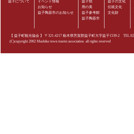
益子について
イベント情報
益子焼
益子の文化
お知らせ
用の美
伝統文化
益子陶器市のお知らせ
益子参考館
文化財
益子陶器市
【 益子町観光協会 】 〒321-4217 栃木県芳賀郡益子町大字益子1539-2 TEL.0285-70
(C)copyright 2002 Mashiko town tourist association. all rights reserved