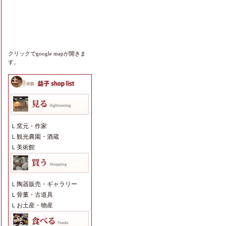
クリックでgoogle mapが開きま
す。
Ｌ
窯元・作家
Ｌ
観光農園・酒蔵
Ｌ
美術館
Ｌ
陶器販売・ギャラリー
Ｌ
骨董・古道具
Ｌ
お土産・物産