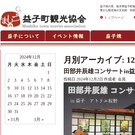
益子焼の里、栃木県益子町観
豊かな観光地や文化財、特産
トップページ
2024年12月
月別アーカイブ:
1
月
火
水
木
金
土
日
田部井辰雄コンサートin
1
投稿日:
2024年12月2日
作成者:
会員
2
3
4
5
6
7
8
9
10
11
12
13
14
15
16
17
18
19
20
21
22
23
24
25
26
27
28
29
30
31
« 11月
1月 »