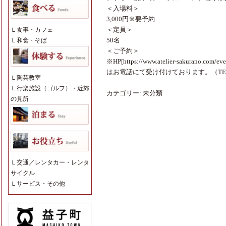
＜入場料＞
3,000円※要予約
＜定員＞
Ｌ
食事・カフェ
50名
Ｌ
和食・そば
＜ご予約＞
※HP[
https://www.atelier-sakurano.com/eve
はお電話にて受け付けております。（TEL 02
Ｌ
陶芸教室
Ｌ
行楽施設（ゴルフ）・近郊
カテゴリー:
未分類
の見所
Ｌ
交通／レンタカー・レンタ
サイクル
Ｌ
サービス・その他