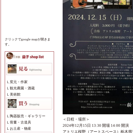
クリックでgoogle mapが開きま
す。
Ｌ
窯元・作家
Ｌ
観光農園・酒蔵
Ｌ
美術館
Ｌ
陶器販売・ギャラリー
＜日程・場所＞
Ｌ
骨董・古道具
2024年12月15日 13:30 開場 14:00 開演
Ｌ
お土産・物産
アトリエ桜野（アートスペース）栃木県