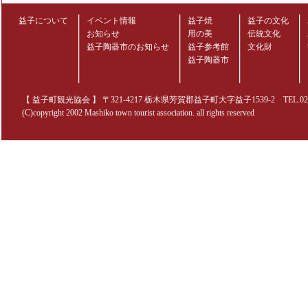
益子について
イベント情報
益子焼
益子の文化
お知らせ
用の美
伝統文化
益子陶器市のお知らせ
益子参考館
文化財
益子陶器市
【 益子町観光協会 】 〒321-4217 栃木県芳賀郡益子町大字益子1539-2 TEL.0285-70
(C)copyright 2002 Mashiko town tourist association. all rights reserved