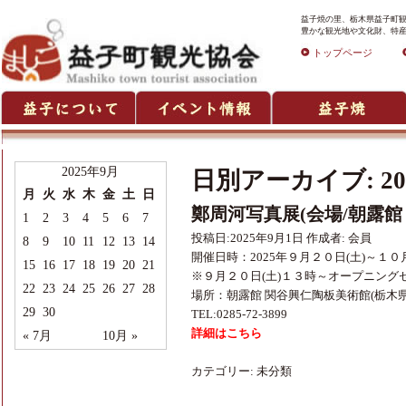
益子焼の里、栃木県益子町観
豊かな観光地や文化財、特産
トップページ
2025年9月
日別アーカイブ:
2
月
火
水
木
金
土
日
鄭周河写真展(会場/朝露館
1
2
3
4
5
6
7
投稿日:
2025年9月1日
作成者:
会員
8
9
10
11
12
13
14
開催日時：2025年９月２０日(土)～１０
15
16
17
18
19
20
21
※９月２０日(土)１３時～オープニング
22
23
24
25
26
27
28
場所：朝露館 関谷興仁陶板美術館(栃木県芳
29
30
TEL:0285-72-3899
詳細はこちら
« 7月
10月 »
カテゴリー:
未分類