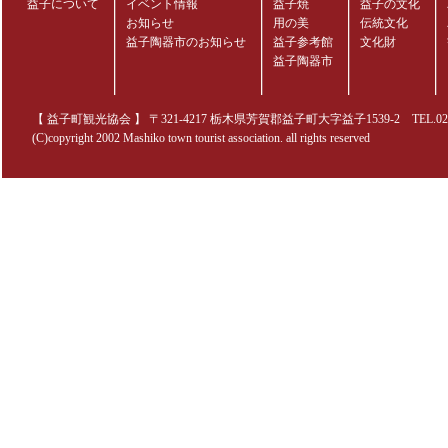
益子について
イベント情報
益子焼
益子の文化
お知らせ
用の美
伝統文化
益子陶器市のお知らせ
益子参考館
文化財
益子陶器市
【 益子町観光協会 】 〒321-4217 栃木県芳賀郡益子町大字益子1539-2 TEL.0285-70
(C)copyright 2002 Mashiko town tourist association. all rights reserved