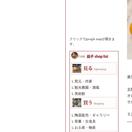
クリックでgoogle mapが開きま
す。
果
Ｌ
窯元・作家
Ｌ
観光農園・酒蔵
太
Ｌ
美術館
オ
そ
５
Ｌ
陶器販売・ギャラリー
Ｌ
骨董・古道具
Ｌ
お土産・物産