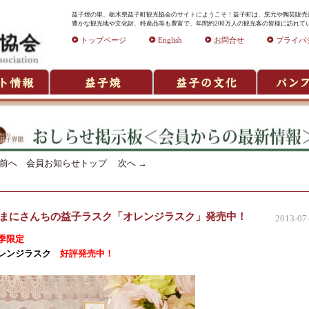
益子焼の里、栃木県益子町観光協会のサイトにようこそ！益子町は、窯元や陶芸販売店
豊かな観光地や文化財、特産品等も豊富で、年間約200万人の観光客の皆様に訪れて
トップページ
English
お問合せ
プライバ
前へ
会員お知らせトップ
次へ
→
まにさんちの益子ラスク「オレンジラスク」発売中！
2013-07
季限定
レンジラスク
好評発売中！