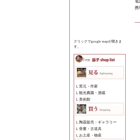
電
携
クリックでgoogle mapが開きま
す。
Ｌ
窯元・作家
Ｌ
観光農園・酒蔵
Ｌ
美術館
Ｌ
陶器販売・ギャラリー
Ｌ
骨董・古道具
Ｌ
お土産・物産