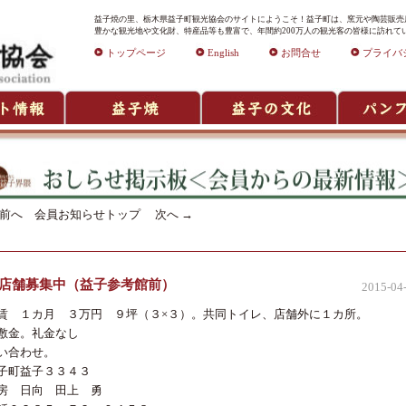
益子焼の里、栃木県益子町観光協会のサイトにようこそ！益子町は、窯元や陶芸販売店
豊かな観光地や文化財、特産品等も豊富で、年間約200万人の観光客の皆様に訪れて
トップページ
English
お問合せ
プライバ
前へ
会員お知らせトップ
次へ
→
店舗募集中（益子参考館前）
2015-04
賃 １カ月 ３万円 ９坪（３×３）。共同トイレ、店舗外に１カ所。
敷金。礼金なし
い合わせ。
子町益子３３４３
房 日向 田上 勇