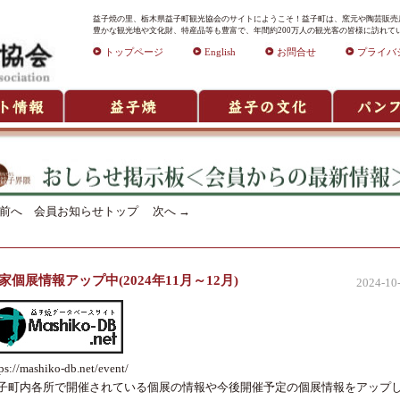
益子焼の里、栃木県益子町観光協会のサイトにようこそ！益子町は、窯元や陶芸販売店
豊かな観光地や文化財、特産品等も豊富で、年間約200万人の観光客の皆様に訪れて
トップページ
English
お問合せ
プライバ
前へ
会員お知らせトップ
次へ
→
家個展情報アップ中(2024年11月～12月)
2024-10
ps://mashiko-db.net/event/
子町内各所で開催されている個展の情報や今後開催予定の個展情報をアップ