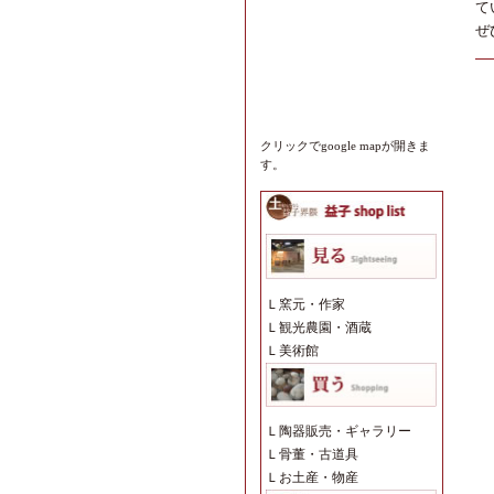
て
ぜ
クリックでgoogle mapが開きま
す。
Ｌ
窯元・作家
Ｌ
観光農園・酒蔵
Ｌ
美術館
Ｌ
陶器販売・ギャラリー
Ｌ
骨董・古道具
Ｌ
お土産・物産