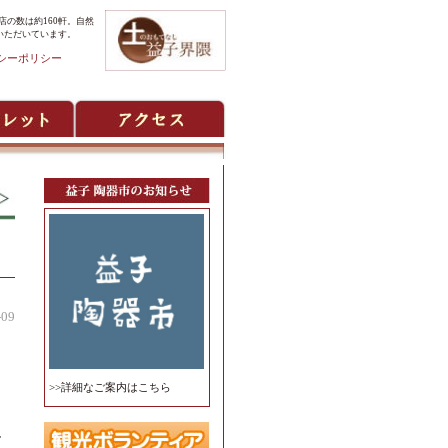
の数は約160軒。自然
いただいています。
シーポリシー
-09
>>詳細なご案内はこちら
し