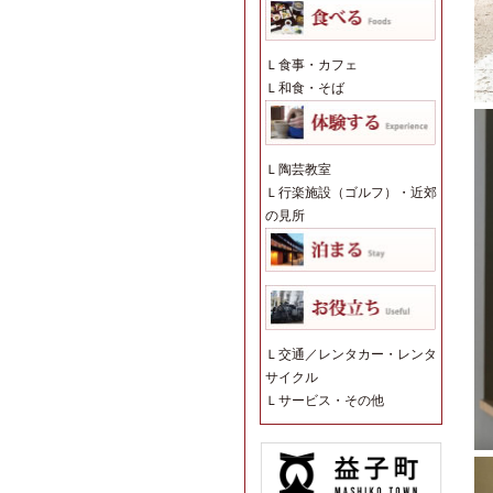
Ｌ
食事・カフェ
Ｌ
和食・そば
Ｌ
陶芸教室
Ｌ
行楽施設（ゴルフ）・近郊
の見所
Ｌ
交通／レンタカー・レンタ
サイクル
Ｌ
サービス・その他