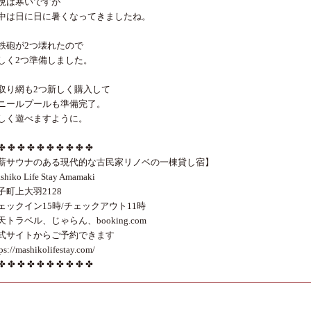
晩は寒いですが
中は日に日に暑くなってきましたね。
鉄砲が2つ壊れたので
しく2つ準備しました。
取り網も2つ新しく購入して
ニールプールも準備完了。
しく遊べますように。
✤ ✤ ✤ ✤ ✤ ✤ ✤ ✤ ✤ ✤
薪サウナのある現代的な古民家リノベの一棟貸し宿】
shiko Life Stay Amamaki
子町上大羽2128
ェックイン15時/チェックアウト11時
天トラベル、じゃらん、booking.com
式サイトからご予約できます
ps://mashikolifestay.com/
✤ ✤ ✤ ✤ ✤ ✤ ✤ ✤ ✤ ✤