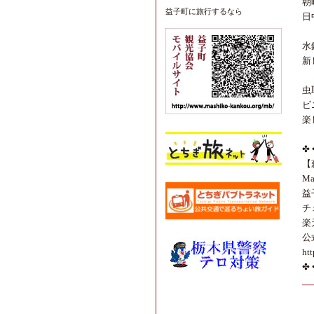
朝
益子町
に旅行するなら
日
水
新
虫
ビ
楽
✤ 
【
Ma
益
チ
楽
公
htt
✤ 