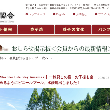
益子焼の里、栃木県益子町観光協会のサイトにようこそ！益子町は、窯元や陶芸販売店
豊かな観光地や文化財、特産品等も豊富で、年間約200万人の観光客の皆様に訪れて
トップページ
English
お問合せ
プライバ
前へ
会員お知らせトップ
次へ
→
Mashiko Life Stay Amamaki】一棟貸しの宿 お子様も楽
2026-05
めるようにビニールプール、水鉄砲出しました！