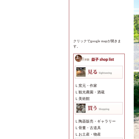
クリックでgoogle mapが開きま
す。
Ｌ
窯元・作家
Ｌ
観光農園・酒蔵
Ｌ
美術館
Ｌ
陶器販売・ギャラリー
Ｌ
骨董・古道具
Ｌ
お土産・物産