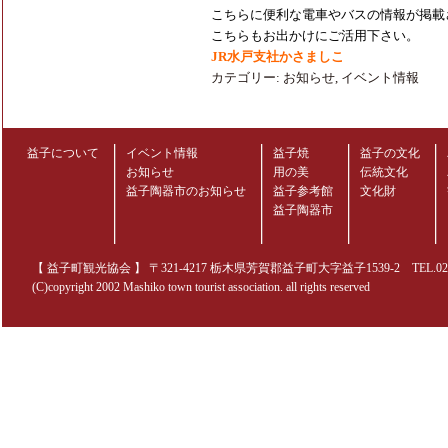
こちらに便利な電車やバスの情報が掲載
こちらもお出かけにご活用下さい。
JR水戸支社かさましこ
カテゴリー:
お知らせ
,
イベント情報
益子について
イベント情報
益子焼
益子の文化
お知らせ
用の美
伝統文化
益子陶器市のお知らせ
益子参考館
文化財
益子陶器市
【 益子町観光協会 】 〒321-4217 栃木県芳賀郡益子町大字益子1539-2 TEL.0285-70
(C)copyright 2002 Mashiko town tourist association. all rights reserved