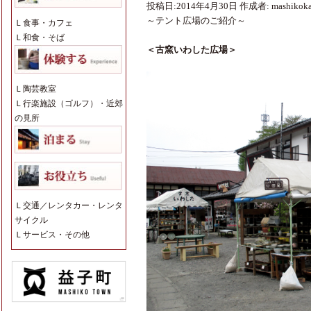
投稿日:
2014年4月30日
作成者:
mashikok
～テント広場のご紹介～
Ｌ
食事・カフェ
Ｌ
和食・そば
＜古窯いわした広場＞
Ｌ
陶芸教室
Ｌ
行楽施設（ゴルフ）・近郊
の見所
Ｌ
交通／レンタカー・レンタ
サイクル
Ｌ
サービス・その他