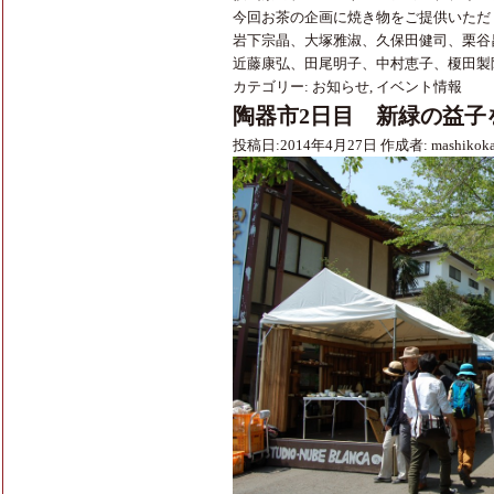
今回お茶の企画に焼き物をご提供いただ
岩下宗晶、大塚雅淑、久保田健司、栗谷
近藤康弘、田尾明子、中村恵子、榎田製
カテゴリー:
お知らせ
,
イベント情報
陶器市2日目 新緑の益子
投稿日:
2014年4月27日
作成者:
mashikok