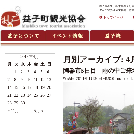
益子焼の里、栃木県益子町観
豊かな観光地や文化財、特産
トップページ
2014年4月
月別アーカイブ:
4
月
火
水
木
金
土
日
陶器市5日目 雨の中ご来
1
2
3
4
5
6
投稿日:
2014年4月30日
作成者:
mashikok
7
8
9
10
11
12
13
14
15
16
17
18
19
20
21
22
23
24
25
26
27
28
29
30
« 11月
5月 »