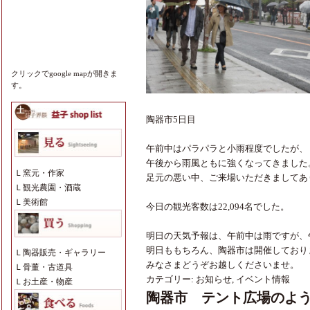
クリックでgoogle mapが開きま
す。
陶器市5日目
午前中はパラパラと小雨程度でしたが、
午後から雨風ともに強くなってきました
Ｌ
窯元・作家
足元の悪い中、ご来場いただきましてあ
Ｌ
観光農園・酒蔵
Ｌ
美術館
今日の観光客数は22,094名でした。
明日の天気予報は、午前中は雨ですが、
明日ももちろん、陶器市は開催しており
Ｌ
陶器販売・ギャラリー
みなさまどうぞお越しくださいませ。
Ｌ
骨董・古道具
カテゴリー:
お知らせ
,
イベント情報
Ｌ
お土産・物産
陶器市 テント広場のよ