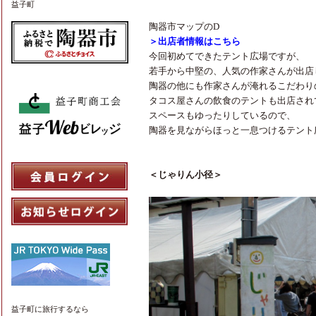
益子町
陶器市マップのD
＞出店者情報はこちら
今回初めてできたテント広場ですが、
若手から中堅の、人気の作家さんが出店
陶器の他にも作家さんが淹れるこだわり
タコス屋さんの飲食のテントも出店され
スペースもゆったりしているので、
陶器を見ながらほっと一息つけるテント
＜じゃりん小径＞
益子町
に旅行するなら