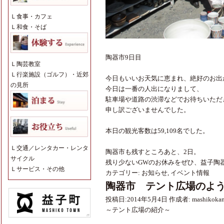
Ｌ
食事・カフェ
Ｌ
和食・そば
陶器市9日目
Ｌ
陶芸教室
Ｌ
行楽施設（ゴルフ）・近郊
今日もいいお天気に恵まれ、絶好のお出
の見所
今日は一番の人出になりまして、
駐車場や道路の渋滞などでお待ちいただ
申し訳ございませんでした。
本日の観光客数は59,109名でした。
Ｌ
交通／レンタカー・レンタ
陶器市も残すところあと、2日。
サイクル
残り少ないGWのお休みをぜひ、益子陶
Ｌ
サービス・その他
カテゴリー:
お知らせ
,
イベント情報
陶器市 テント広場のよ
投稿日:
2014年5月4日
作成者:
mashikoka
～テント広場の紹介～