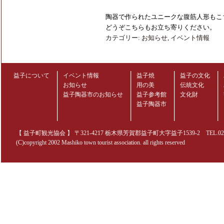
陶器で作られたユニークな腹筋人形もこ
どうぞこちらもお立ち寄りください。
カテゴリー:
お知らせ
,
イベント情報
益子について
イベント情報
益子焼
益子の文化
お知らせ
用の美
伝統文化
益子陶器市のお知らせ
益子参考館
文化財
益子陶器市
【 益子町観光協会 】 〒321-4217 栃木県芳賀郡益子町大字益子1539-2 TEL.0285-70
(C)copyright 2002 Mashiko town tourist association. all rights reserved