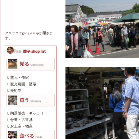
クリックでgoogle mapが開きま
す。
Ｌ
窯元・作家
Ｌ
観光農園・酒蔵
Ｌ
美術館
Ｌ
陶器販売・ギャラリー
Ｌ
骨董・古道具
Ｌ
お土産・物産