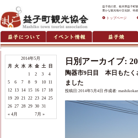
益子焼の里、栃木県益子町観
豊かな観光地や文化財、特産
トップページ
2014年5月
日別アーカイブ:
2
月
火
水
木
金
土
日
陶器市9日目 本日もたく
1
2
3
4
ました
5
6
7
8
9
10
11
12
13
14
15
16
17
18
投稿日:
2014年5月4日
作成者:
mashikoka
19
20
21
22
23
24
25
26
27
28
29
30
31
« 4月
7月 »