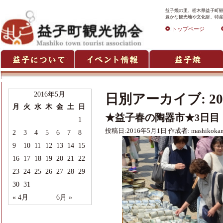
益子焼の里、栃木県益子町観
豊かな観光地や文化財、特産
トップページ
2016年5月
日別アーカイブ:
2
月
火
水
木
金
土
日
★益子春の陶器市★3日目
1
投稿日:
2016年5月1日
作成者:
mashikoka
2
3
4
5
6
7
8
9
10
11
12
13
14
15
16
17
18
19
20
21
22
23
24
25
26
27
28
29
30
31
« 4月
6月 »