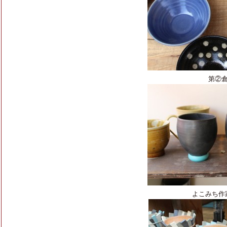
第②倉
よこみち作