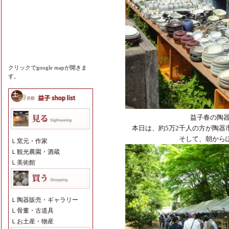
クリックでgoogle mapが開きま
す。
益子春の陶器
本日は、約5万2千人の方が陶器
そして、朝から
Ｌ
窯元・作家
Ｌ
観光農園・酒蔵
Ｌ
美術館
Ｌ
陶器販売・ギャラリー
Ｌ
骨董・古道具
Ｌ
お土産・物産