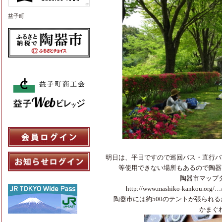
益子町
明日は、平日ですので巡回バス・直行バ
等使用できない場所もあるので陶器
陶器市マップ
http://www.mashiko-kankou.org/…
陶器市には約500のテントが張られ
かまぐ