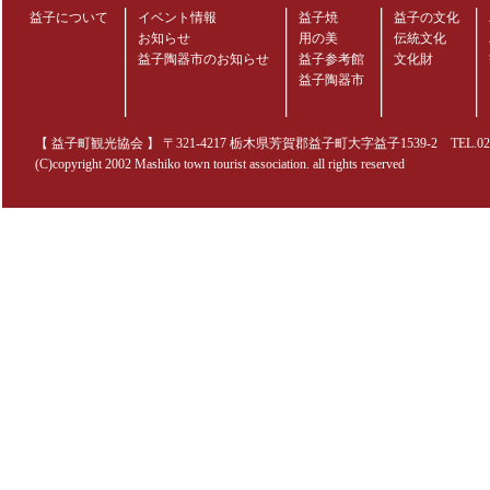
益子について
イベント情報
益子焼
益子の文化
お知らせ
用の美
伝統文化
益子陶器市のお知らせ
益子参考館
文化財
益子陶器市
【 益子町観光協会 】 〒321-4217 栃木県芳賀郡益子町大字益子1539-2 TEL.0285-70
(C)copyright 2002 Mashiko town tourist association. all rights reserved