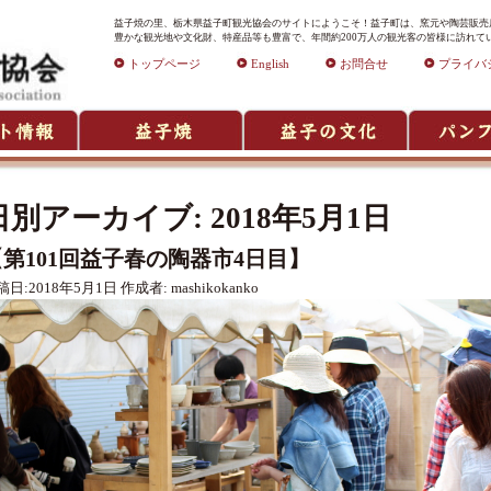
益子焼の里、栃木県益子町観光協会のサイトにようこそ！益子町は、窯元や陶芸販売店
豊かな観光地や文化財、特産品等も豊富で、年間約200万人の観光客の皆様に訪れて
トップページ
English
お問合せ
プライバ
日別アーカイブ:
2018年5月1日
【第101回益子春の陶器市4日目】
稿日:
2018年5月1日
作成者:
mashikokanko