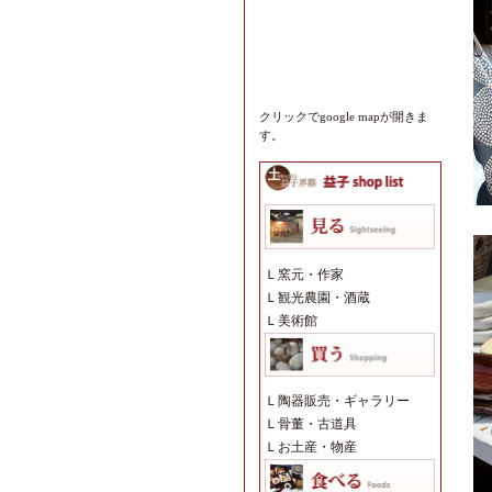
クリックでgoogle mapが開きま
す。
Ｌ
窯元・作家
Ｌ
観光農園・酒蔵
Ｌ
美術館
Ｌ
陶器販売・ギャラリー
Ｌ
骨董・古道具
Ｌ
お土産・物産