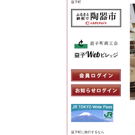
益子町
益子町
に旅行するなら