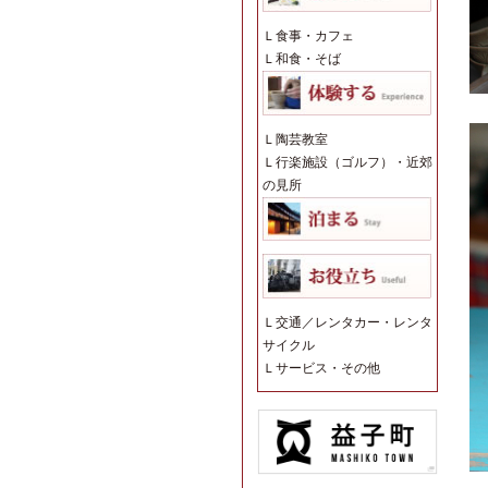
Ｌ
食事・カフェ
Ｌ
和食・そば
Ｌ
陶芸教室
Ｌ
行楽施設（ゴルフ）・近郊
の見所
Ｌ
交通／レンタカー・レンタ
サイクル
Ｌ
サービス・その他