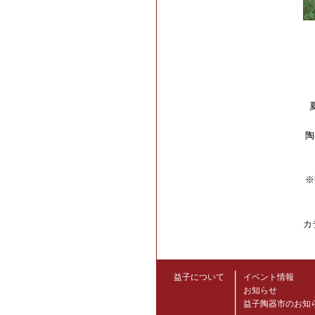
陶
※
カ
益子について
イベント情報
お知らせ
益子陶器市のお知