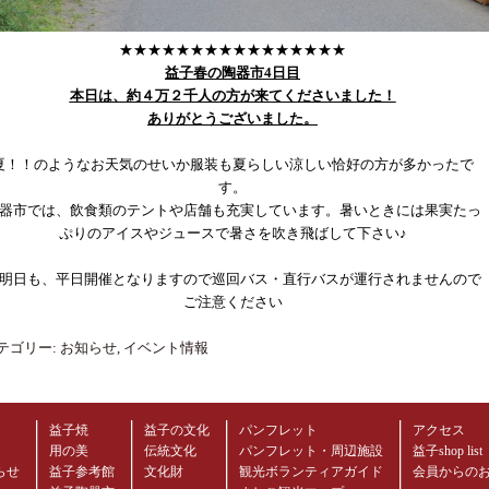
★★★★★★★★★★★★★★★★
益子春の陶器市4日目
本日は、約４万２千人の方が来てくださいました！
ありがとうございました。
夏！！のようなお天気のせいか服装も夏らしい涼しい恰好の方が多かったで
す。
器市では、飲食類のテントや店舗も充実しています。暑いときには果実たっ
ぷりのアイスやジュースで暑さを吹き飛ばして下さい♪
明日も、平日開催となりますので巡回バス・直行バスが運行されませんので
ご注意ください
テゴリー:
お知らせ
,
イベント情報
益子焼
益子の文化
パンフレット
アクセス
用の美
伝統文化
パンフレット・周辺施設
益子shop list
らせ
益子参考館
文化財
観光ボランティアガイド
会員からの