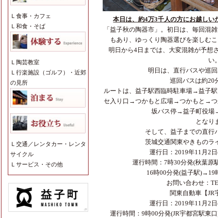
Ｌ
食事・カフェ
本日は、約4万3千人の方にお越しい
Ｌ
和食・そば
「益子秋の陶器市」。初日は、毎回混雑
もあり、ゆっくり陶器選びを楽しむこ
明日から4日までは、大変混雑が予想
い
Ｌ
陶芸教室
明日は、直行バスや巡回
Ｌ
行楽施設（ゴルフ）・近郊
巡回バスは約20
の見所
ルートは、益子駅西臨時駐車場→益子駅
セ入り口→つかもと広場→つかもと→つ
坂バス停→益子町役場
となり
そして、益子までの直行
茨城交通関東やきものラ
Ｌ
交通／レンタカー・レンタ
運行日：2019年11月2日
サイクル
運行時間：7時30分発(秋葉原駅
Ｌ
サービス・その他
16時00分発(益子駅)→1
お問い合わせ：TEL:0
関東自動車【JR
運行日：2019年11月2日
運行時間：9時00分発(JR宇都宮駅東口