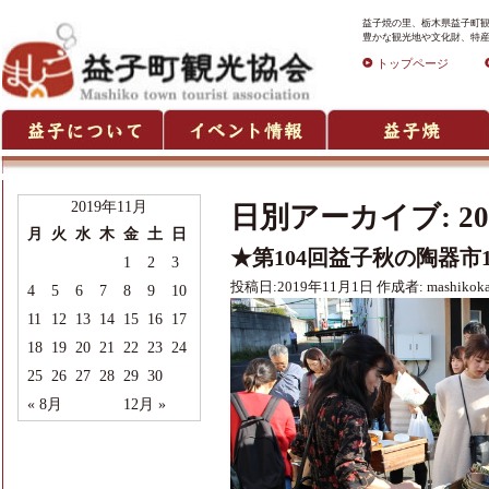
益子焼の里、栃木県益子町観
豊かな観光地や文化財、特産
トップページ
2019年11月
日別アーカイブ:
2
月
火
水
木
金
土
日
★第104回益子秋の陶器市
1
2
3
投稿日:
2019年11月1日
作成者:
mashikok
4
5
6
7
8
9
10
11
12
13
14
15
16
17
18
19
20
21
22
23
24
25
26
27
28
29
30
« 8月
12月 »