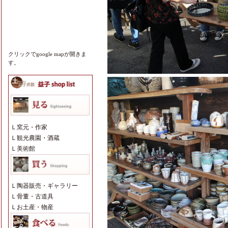
クリックでgoogle mapが開きま
す。
Ｌ
窯元・作家
Ｌ
観光農園・酒蔵
Ｌ
美術館
Ｌ
陶器販売・ギャラリー
Ｌ
骨董・古道具
Ｌ
お土産・物産