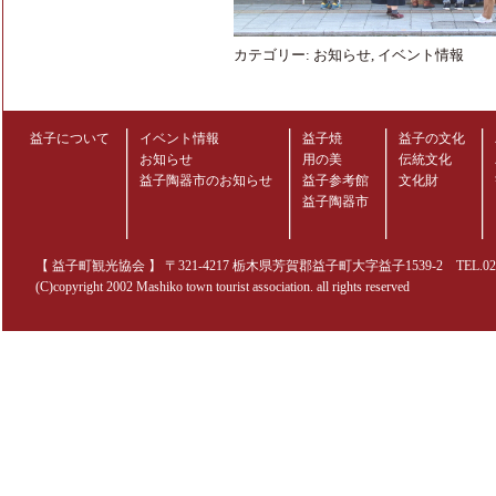
カテゴリー:
お知らせ
,
イベント情報
益子について
イベント情報
益子焼
益子の文化
お知らせ
用の美
伝統文化
益子陶器市のお知らせ
益子参考館
文化財
益子陶器市
【 益子町観光協会 】 〒321-4217 栃木県芳賀郡益子町大字益子1539-2 TEL.0285-70
(C)copyright 2002 Mashiko town tourist association. all rights reserved