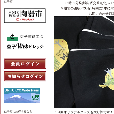
益子町
16時30分発(城内坂交差点北)→1
※通常の路線バスも1時間に1本にJ
お問い合わせTEL:0
104回オリジナルグッズも大好評です
益子町
に旅行するなら