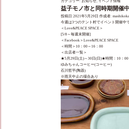
カテゴリー:
お知らせ
,
イベント情報
益子モノ市と同時期開催中の
投稿日:
2021年5月29日
作成者:
mashikok
今週は3つのテント村でイベント開催中
＜Love&PEACE SPACE＞
[5/8～毎週末開催]
＜Facebook＞
Love&PEACE SPACE
＜時間＞10：00～16：00
＜出店者一覧＞
★5月29日(土)～30日(日)★時間：10：00
ゆみちゃんコーヒー(コーヒー)
石川哲平(陶器)
※雨天中止の場合あり