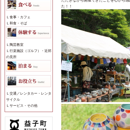
ただきながら開催できたことを心から感
た！！
Ｌ
食事・カフェ
Ｌ
和食・そば
Ｌ
陶芸教室
Ｌ
行楽施設（ゴルフ）・近郊
の見所
Ｌ
交通／レンタカー・レンタ
サイクル
Ｌ
サービス・その他