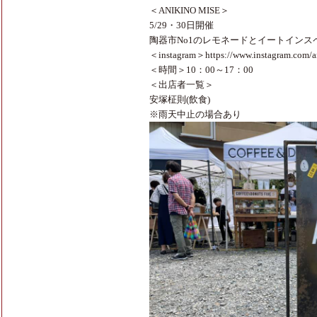
＜ANIKINO MISE＞
5/29・30日開催
陶器市No1のレモネードとイートインス
＜instagram＞
https://www.instagram.com/a
＜時間＞10：00～17：00
＜出店者一覧＞
安塚柾則(飲食)
※雨天中止の場合あり