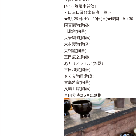
[5/8～毎週末開催]
＜出店日及び出店者一覧＞
★5月29日(土)～30日(日)★時間：9：30～
雨宮製陶(陶器)
川北窯(陶器)
大岩製陶(陶器)
木村製陶(陶器)
大宿窯(陶器)
三田広之(陶器)
あとりえ えしと(陶器)
三田和実(陶器)
さくら陶房(陶器)
宮島將實(陶器)
炎精工房(陶器)
※雨天時は6月に延期