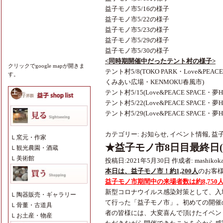
益子モノ市5/16の様子
益子モノ市5/22の様子
益子モノ市5/23の様子
益子モノ市5/29の様子
益子モノ市5/30の様子
<同時期開催中だったテント村の様子>
クリックでgoogle mapが開きま
テント村5/8(TOKO PARK・Love&PE
す。
くみあい広場・KENMOKU春風市)
テント村5/15(Love&PEACE SPACE・
テント村5/22(Love&PEACE SPACE・
テント村5/29(Love&PEACE SPACE・夢HI
カテゴリー:
お知らせ
,
イベント情報
,
益
Ｌ
窯元・作家
★益子モノ市8日目最終日(5/
Ｌ
観光農園・酒蔵
Ｌ
美術館
投稿日:
2021年5月30日
作成者:
mashikok
本日は、益子モノ市！約1,200人
のお客
益子モノ市期間中の来場者数は約8,750
新型コロナウイルス感染対策として、入
Ｌ
陶器販売・ギャラリー
て行った「益子モノ市」。初めての開催
Ｌ
骨董・古道具
者の皆様には、大変喜んで頂けたイベン
Ｌ
お土産・物産