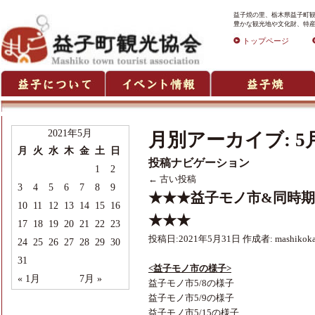
益子焼の里、栃木県益子町観
豊かな観光地や文化財、特産
トップページ
2021年5月
月別アーカイブ:
5
月
火
水
木
金
土
日
投稿ナビゲーション
1
2
←
古い投稿
3
4
5
6
7
8
9
★★★益子モノ市&同時
10
11
12
13
14
15
16
★★★
17
18
19
20
21
22
23
投稿日:
2021年5月31日
作成者:
mashikok
24
25
26
27
28
29
30
31
<益子モノ市の様子>
« 1月
7月 »
益子モノ市5/8の様子
益子モノ市5/9の様子
益子モノ市5/15の様子