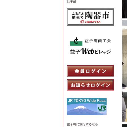
益子町
益子町
に旅行するなら