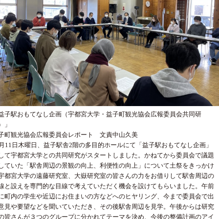
益子駅おもてなし企画（宇都宮大学・益子町観光協会広報委員会共同研
）」
子町観光協会広報委員会レポート 文責中山久美
1月11日木曜日、益子駅舎2階の多目的ホールにて「益子駅おもてなし企画」
して宇都宮大学との共同研究がスタートしました。かねてから委員会で議題
していた「駅舎周辺の景観の向上、利便性の向上」について土祭をきっかけ
宇都宮大学の遠藤研究室、大嶽研究室の皆さんの力をお借りして駅舎周辺の
線と設えを専門的な目線で考えていただく機会を設けてもらいました。午前
に町内の学生や近辺にお住まいの方などへのヒヤリング、今まで委員会で出
意見や要望などを聞いていただき、その後駅舎周辺を見学。午後からは研究
の皆さんが３つのグループに分かれてテーマを決め、今後の整備計画のアイ