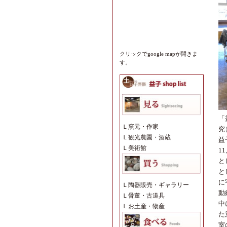
クリックでgoogle mapが開きま
す。
「
Ｌ
窯元・作家
究
Ｌ
観光農園・酒蔵
益
Ｌ
美術館
1
と
と
に
Ｌ
陶器販売・ギャラリー
動
Ｌ
骨董・古道具
中
Ｌ
お土産・物産
た
室