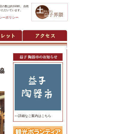
の数は約160軒。 自然
いただいています。
シーポリシー
協
>>詳細なご案内はこちら