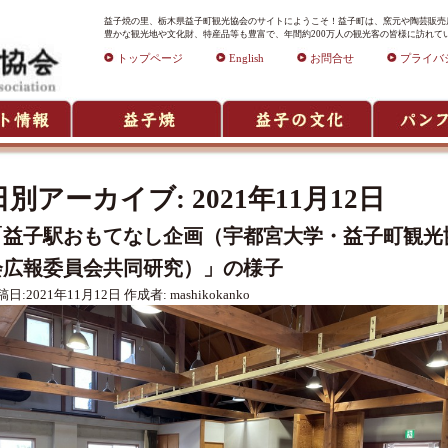
益子焼の里、栃木県益子町観光協会のサイトにようこそ！益子町は、窯元や陶芸販売店
豊かな観光地や文化財、特産品等も豊富で、年間約200万人の観光客の皆様に訪れて
トップページ
English
お問合せ
プライバ
日別アーカイブ:
2021年11月12日
「益子駅おもてなし企画（宇都宮大学・益子町観光
会広報委員会共同研究）」の様子
稿日:
2021年11月12日
作成者:
mashikokanko