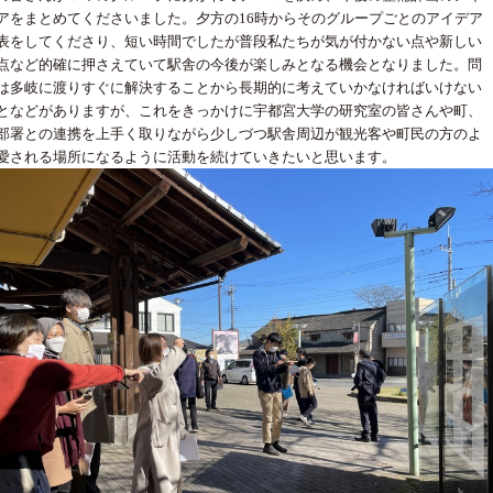
アをまとめてくださいました。夕方の16時からそのグループごとのアイデア
表をしてくださり、短い時間でしたが普段私たちが気が付かない点や新しい
点など的確に押さえていて駅舎の今後が楽しみとなる機会となりました。問
は多岐に渡りすぐに解決することから長期的に考えていかなければいけない
となどがありますが、これをきっかけに宇都宮大学の研究室の皆さんや町、
部署との連携を上手く取りながら少しづつ駅舎周辺が観光客や町民の方のよ
愛される場所になるように活動を続けていきたいと思います。