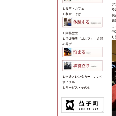
デ
Ｌ
食事・カフェ
発
Ｌ
和食・そば
視
題
こ
他
Ｌ
陶芸教室
り
Ｌ
行楽施設（ゴルフ）・近郊
の見所
Ｌ
交通／レンタカー・レンタ
サイクル
Ｌ
サービス・その他