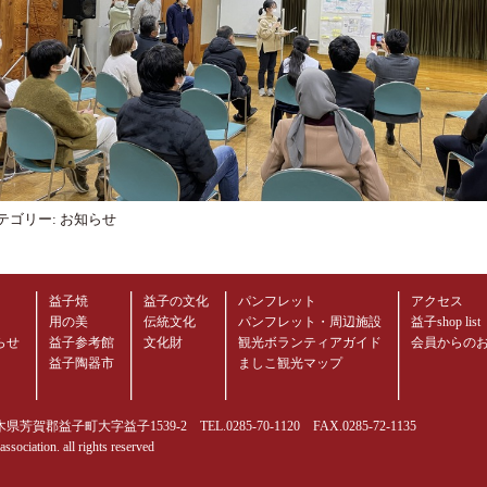
テゴリー:
お知らせ
益子焼
益子の文化
パンフレット
アクセス
用の美
伝統文化
パンフレット・周辺施設
益子shop list
らせ
益子参考館
文化財
観光ボランティアガイド
会員からの
益子陶器市
ましこ観光マップ
芳賀郡益子町大字益子1539-2 TEL.0285-70-1120 FAX.0285-72-1135
sociation. all rights reserved