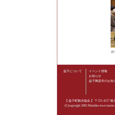
カ
益子について
イベント情報
お知らせ
益子陶器市のお知
【 益子町観光協会 】 〒321-4217 栃木県
(C)copyright 2002 Mashiko town tourist as