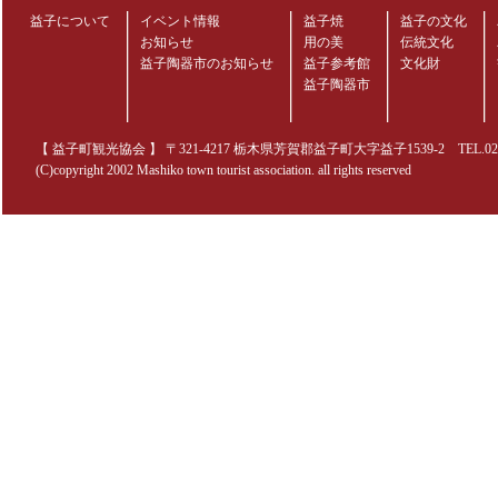
益子について
イベント情報
益子焼
益子の文化
お知らせ
用の美
伝統文化
益子陶器市のお知らせ
益子参考館
文化財
益子陶器市
【 益子町観光協会 】 〒321-4217 栃木県芳賀郡益子町大字益子1539-2 TEL.0285-70
(C)copyright 2002 Mashiko town tourist association. all rights reserved