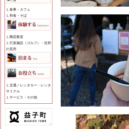
Ｌ
食事・カフェ
Ｌ
和食・そば
Ｌ
陶芸教室
Ｌ
行楽施設（ゴルフ）・近郊
の見所
Ｌ
交通／レンタカー・レンタ
サイクル
Ｌ
サービス・その他