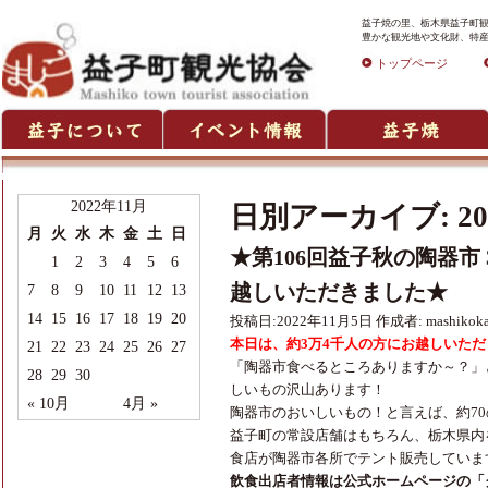
益子焼の里、栃木県益子町観
豊かな観光地や文化財、特産
トップページ
2022年11月
日別アーカイブ:
2
月
火
水
木
金
土
日
★第106回益子秋の陶器市
1
2
3
4
5
6
越しいただきました★
7
8
9
10
11
12
13
14
15
16
17
18
19
20
投稿日:
2022年11月5日
作成者:
mashikok
本日は、約3万4千人の方にお越しいた
21
22
23
24
25
26
27
「陶器市食べるところありますか～？」
28
29
30
しいもの沢山あります！
« 10月
4月 »
陶器市のおいしいもの！と言えば、約7
益子町の常設店舗はもちろん、栃木県内
食店が陶器市各所でテント販売していま
飲食出店者情報は公式ホームページの「