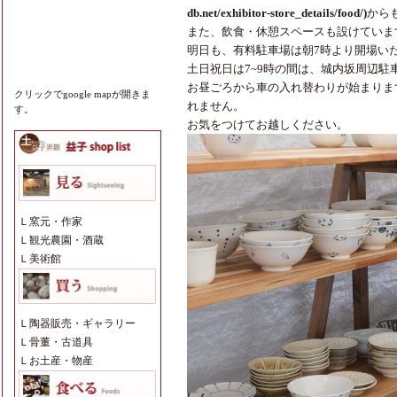
db.net/exhibitor-store_details/food/
)
から
また、飲食・休憩スペースも設けていま
明日も、有料駐車場は朝7時より開場い
土日祝日は7~9時の間は、城内坂周辺
お昼ごろから車の入れ替わりが始まりま
クリックでgoogle mapが開きま
れません。
す。
お気をつけてお越しください。
Ｌ
窯元・作家
Ｌ
観光農園・酒蔵
Ｌ
美術館
Ｌ
陶器販売・ギャラリー
Ｌ
骨董・古道具
Ｌ
お土産・物産