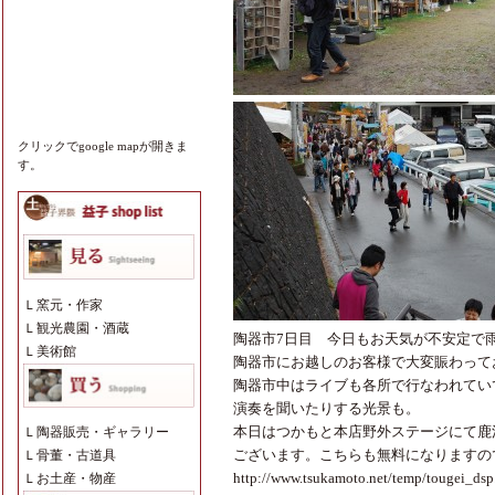
クリックでgoogle mapが開きま
す。
Ｌ
窯元・作家
Ｌ
観光農園・酒蔵
陶器市7日目 今日もお天気が不安定で
Ｌ
美術館
陶器市にお越しのお客様で大変賑わって
陶器市中はライブも各所で行なわれてい
演奏を聞いたりする光景も。
本日はつかもと本店野外ステージにて鹿
Ｌ
陶器販売・ギャラリー
ございます。こちらも無料になりますの
Ｌ
骨董・古道具
http://www.tsukamoto.net/temp/tougei_d
Ｌ
お土産・物産