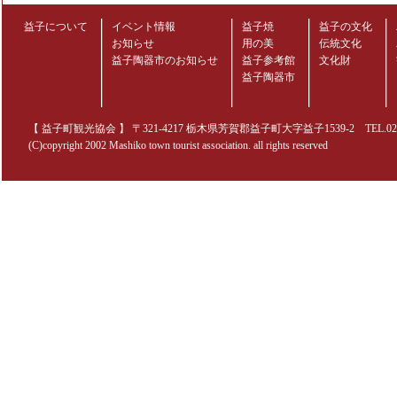
益子について
イベント情報
益子焼
益子の文化
お知らせ
用の美
伝統文化
益子陶器市のお知らせ
益子参考館
文化財
益子陶器市
【 益子町観光協会 】 〒321-4217 栃木県芳賀郡益子町大字益子1539-2 TEL.0285-70
(C)copyright 2002 Mashiko town tourist association. all rights reserved