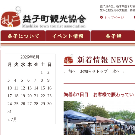
益子焼の里、栃木県益子町観
豊かな観光地や文化財、特産
トップページ
2026年8月
月
火
水
木
金
土
日
←
前へ
お知らせトップ
次へ
→
1
2
3
4
5
6
7
8
9
10
11
12
13
14
15
16
陶器市7日目 お客様で賑わってい
17
18
19
20
21
22
23
24
25
26
27
28
29
30
31
« 7月