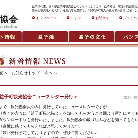
益子焼の里、栃木県益子町観光協会のサイトにようこそ！益子町は、窯元や陶芸販売店
豊かな観光地や文化財、特産品等も豊富で、年間約200万人の観光客の皆様に訪れて
トップページ
English
お問合せ
プライバ
前へ
お知らせトップ
次へ
→
益子町観光協会ニュースレター発行＞
2023-09
まで、観光協会員のみに発行していたニュースレターですが、
り多くの方々に「益子町観光協会」を知ってもらおうと今回より新たにネッ
ダウンロード版も発行いたしました。観光協会の取り組みなどを知ってもら
り身近に感じてもらえればと思っております。
に数回発行予定しておりますので、ぜひご覧ください♪