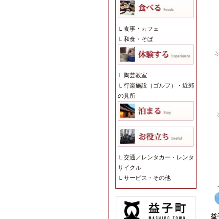
Ｌ
食事・カフェ
Ｌ
和食・そば
Ｌ
陶芸教室
Ｌ
行楽施設（ゴルフ）・近郊
の見所
Ｌ
交通／レンタカー・レンタ
サイクル
Ｌ
サービス・その他
益