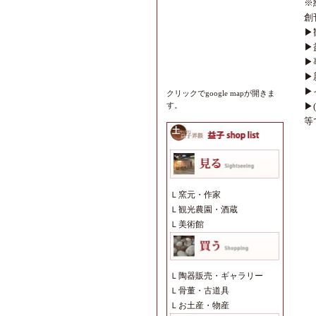
※
創
▶
▶
▶
▶
▶
クリックでgoogle mapが開きま
▶
す。
等
Ｌ
窯元・作家
Ｌ
観光農園・酒蔵
Ｌ
美術館
Ｌ
陶器販売・ギャラリー
Ｌ
骨董・古道具
Ｌ
お土産・物産