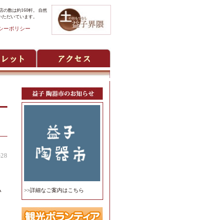
の数は約160軒。 自然
いただいています。
シーポリシー
-28
ト
い
>>詳細なご案内はこちら