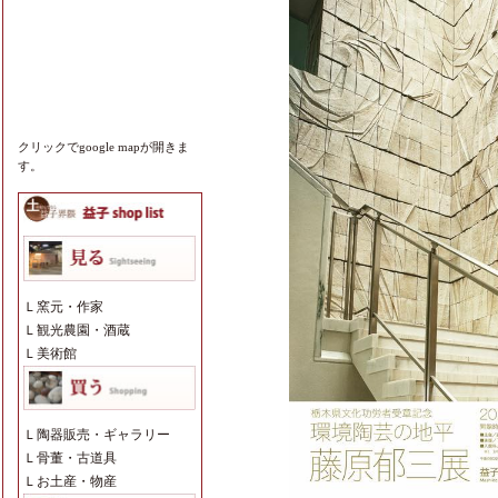
クリックでgoogle mapが開きま
す。
Ｌ
窯元・作家
Ｌ
観光農園・酒蔵
Ｌ
美術館
Ｌ
陶器販売・ギャラリー
Ｌ
骨董・古道具
Ｌ
お土産・物産