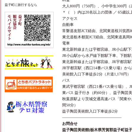
益子町
に旅行するなら
大人800円（750円）、小中学生300円（
＊（ ）内は20名以上の団体 ／ 65歳以
アクセス
自動車
常磐道友部JCT経由、北関東道桜川筑西I
東北道栃木都賀JCT経由、北関東道真岡I
電車
東北新幹線または宇都宮線、JR小山駅下
JR小山駅から水戸線下館駅下車、下館駅
東北新幹線または宇都宮線、JR宇都宮駅
JR宇都宮駅（西口14番バス乗り場）か
美術館入口下車徒歩2分（片道1,170円）
バス
東武宇都宮駅（西口1番バス乗り場）、J
東バス 益子行き（約60分）、益子陶芸
秋葉原駅より茨城交通高速バス「関東や
間50分）
益子陶芸美術館入口下車徒歩2分
———————————————–
お問合せ
益子陶芸美術館(栃木県芳賀郡益子町益子30