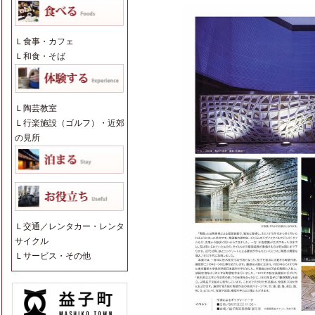
Ｌ
食事・カフェ
Ｌ
和食・そば
Ｌ
陶芸教室
Ｌ
行楽施設（ゴルフ）・近郊
の見所
Ｌ
交通／レンタカー・レンタ
サイクル
Ｌ
サービス・その他