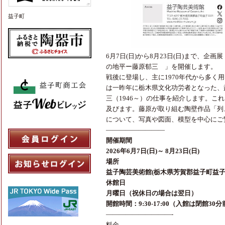
益子町
6月7日(日)から8月23日(日)まで、
の地平ー藤原郁三 」を開催します。 
戦後に登場し、主に1970年代から多く
は一昨年に栃木県文化功労者となった、
三（1946～）の仕事を紹介します。こ
及びます。藤原が取り組む陶壁作品「列
について、写真や図面、模型を中心にご
—————————
開催期間
2026年6月7日(日)～ 8月23日(日)
場所
益子陶芸美術館(栃木県芳賀郡益子町益子30
休館日
月曜日（祝休日の場合は翌日）
開館時間：9:30-17:00（入館は閉館30
——————————-
料金