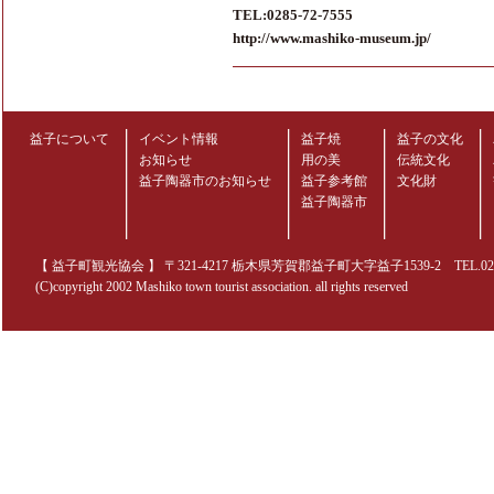
TEL:0285-72-7555
http://www.mashiko-museum.jp/
益子について
イベント情報
益子焼
益子の文化
お知らせ
用の美
伝統文化
益子陶器市のお知らせ
益子参考館
文化財
益子陶器市
【 益子町観光協会 】 〒321-4217 栃木県芳賀郡益子町大字益子1539-2 TEL.0285-70
(C)copyright 2002 Mashiko town tourist association. all rights reserved