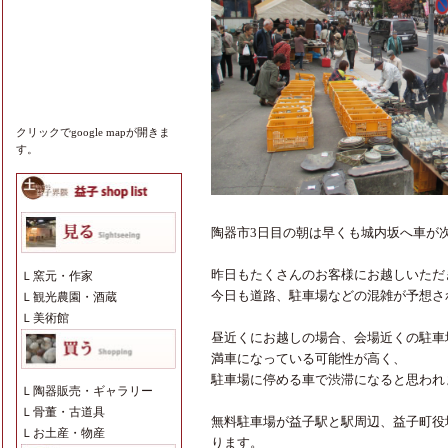
クリックでgoogle mapが開きま
す。
陶器市3日目の朝は早くも城内坂へ車が
昨日もたくさんのお客様にお越しいただき
Ｌ
窯元・作家
今日も道路、駐車場などの混雑が予想さ
Ｌ
観光農園・酒蔵
Ｌ
美術館
昼近くにお越しの場合、会場近くの駐車
満車になっている可能性が高く、
駐車場に停める車で渋滞になると思われ
Ｌ
陶器販売・ギャラリー
Ｌ
骨董・古道具
無料駐車場が益子駅と駅周辺、益子町役
Ｌ
お土産・物産
ります。