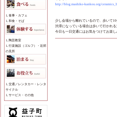
http://blog.mashiko-kankou.org/ceramics
Ｌ
食事・カフェ
少し会場から離れているので、歩いて10
Ｌ
和食・そば
渋滞になっている場合は歩いて行かれる
今日も一日交通にはお気をつけてお楽し
Ｌ
陶芸教室
Ｌ
行楽施設（ゴルフ）・近郊
の見所
Ｌ
交通／レンタカー・レンタ
サイクル
Ｌ
サービス・その他