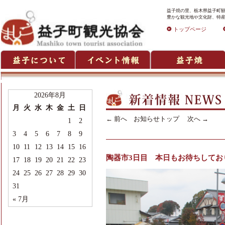
益子焼の里、栃木県益子町観
豊かな観光地や文化財、特産
トップページ
2026年8月
月
火
水
木
金
土
日
←
前へ
お知らせトップ
次へ
→
1
2
3
4
5
6
7
8
9
10
11
12
13
14
15
16
陶器市3日目 本日もお待ちしてお
17
18
19
20
21
22
23
24
25
26
27
28
29
30
31
« 7月