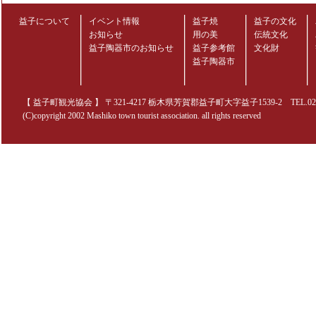
益子について
イベント情報
益子焼
益子の文化
お知らせ
用の美
伝統文化
益子陶器市のお知らせ
益子参考館
文化財
益子陶器市
【 益子町観光協会 】 〒321-4217 栃木県芳賀郡益子町大字益子1539-2 TEL.0285-70
(C)copyright 2002 Mashiko town tourist association. all rights reserved