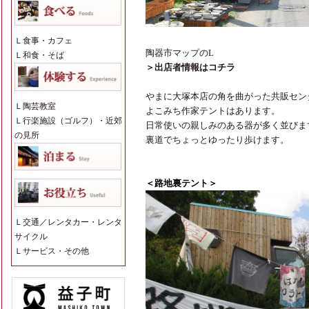
Ｌ
食事・カフェ
陶器市マップのL
Ｌ
和食・そば
＞出店者情報はコチラ
やまに大塚本店の角を曲がった共販セン
Ｌ
陶芸教室
よこみち作家テントはあります。
Ｌ
行楽施設（ゴルフ）・近郊
日常使いの親しみのある器が多く並びま
の見所
裏道でちょっとゆったり歩けます。
＜路地裏テント＞
Ｌ
交通／レンタカー・レンタ
サイクル
Ｌ
サービス・その他