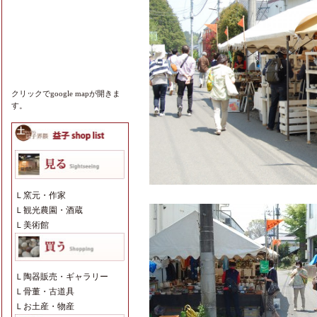
クリックでgoogle mapが開きま
す。
Ｌ
窯元・作家
Ｌ
観光農園・酒蔵
Ｌ
美術館
Ｌ
陶器販売・ギャラリー
Ｌ
骨董・古道具
Ｌ
お土産・物産