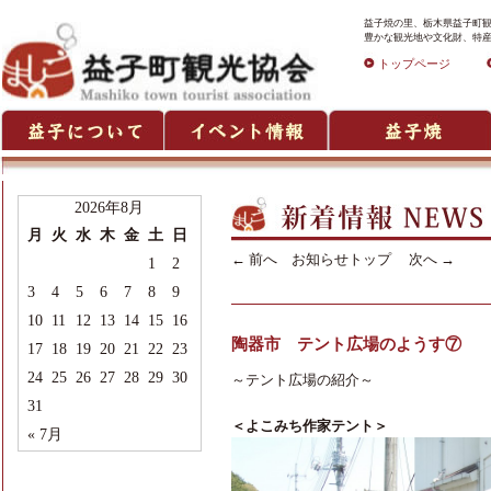
益子焼の里、栃木県益子町観
豊かな観光地や文化財、特産
トップページ
2026年8月
月
火
水
木
金
土
日
←
前へ
お知らせトップ
次へ
→
1
2
3
4
5
6
7
8
9
10
11
12
13
14
15
16
陶器市 テント広場のようす⑦
17
18
19
20
21
22
23
24
25
26
27
28
29
30
～テント広場の紹介～
31
＜よこみち作家テント＞
« 7月