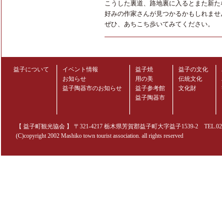
こうした裏道、路地裏に入るとまた新た
好みの作家さんが見つかるかもしれませ
ぜひ、あちこち歩いてみてください。
益子について
イベント情報
益子焼
益子の文化
お知らせ
用の美
伝統文化
益子陶器市のお知らせ
益子参考館
文化財
益子陶器市
【 益子町観光協会 】 〒321-4217 栃木県芳賀郡益子町大字益子1539-2 TEL.0285-70
(C)copyright 2002 Mashiko town tourist association. all rights reserved