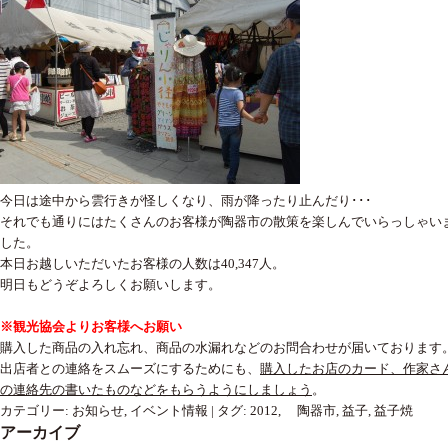
今日は途中から雲行きが怪しくなり、雨が降ったり止んだり･･･
それでも通りにはたくさんのお客様が陶器市の散策を楽しんでいらっしゃい
した。
本日お越しいただいたお客様の人数は40,347人。
明日もどうぞよろしくお願いします。
※観光協会よりお客様へお願い
購入した商品の入れ忘れ、商品の水漏れなどのお問合わせが届いております
出店者との連絡をスムーズにするためにも、
購入したお店のカード、作家さ
の連絡先の書いたものなどをもらうようにしましょう
。
カテゴリー:
お知らせ
,
イベント情報
|
タグ:
2012
,
陶器市
,
益子
,
益子焼
アーカイブ