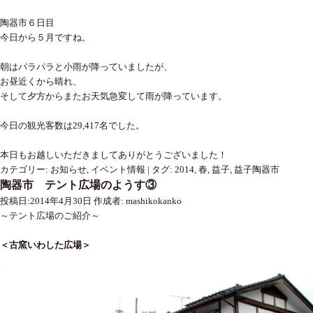
陶器市６日目
今日から５月ですね。
朝はパラパラと小雨が降っていましたが、
お昼近くから晴れ、
そして夕方からまたお天気急変して雨が降っています。
今日の観光客数は29,417名でした。
本日もお越しいただきましてありがとうございました！
カテゴリー:
お知らせ
,
イベント情報
|
タグ:
2014
,
春
,
益子
,
益子陶器市
陶器市 テント広場のようす③
投稿日:
2014年4月30日
作成者:
mashikokanko
～テント広場のご紹介～
＜古窯いわした広場＞