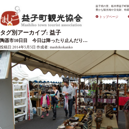
益子焼の里、栃木県益子町観
豊かな観光地や文化財、特産
トップページ
タグ別アーカイブ:
益子
陶器市10日目 今日は降ったり止んだり…
投稿日:
2014年5月5日
作成者:
mashikokanko