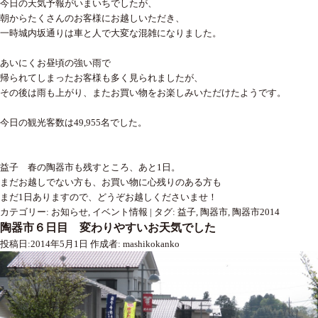
今日の天気予報がいまいちでしたが、
朝からたくさんのお客様にお越しいただき、
一時城内坂通りは車と人で大変な混雑になりました。
あいにくお昼頃の強い雨で
帰られてしまったお客様も多く見られましたが、
その後は雨も上がり、またお買い物をお楽しみいただけたようです。
今日の観光客数は49,955名でした。
益子 春の陶器市も残すところ、あと1日。
まだお越しでない方も、お買い物に心残りのある方も
まだ1日ありますので、どうぞお越しくださいませ！
カテゴリー:
お知らせ
,
イベント情報
|
タグ:
益子
,
陶器市
,
陶器市2014
陶器市６日目 変わりやすいお天気でした
投稿日:
2014年5月1日
作成者:
mashikokanko