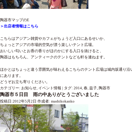
陶器市マップのE
＞出店者情報はこちら
こちらはアジアン雑貨やカフェがちょうど入口にあるせいか、
ちょっとアジアの市場的空気が漂う楽しいテント広場。
おいしい匂いとお香の香りがほのかにする入口を抜けると、
陶器はもちろん、アンティークのテントなども軒を連ねます。
ほかとはちょっと違う雰囲気が味わえるこちらのテント広場は城内坂通り沿
にあります。
どうぞお立ち寄りください。
カテゴリー:
お知らせ
,
イベント情報
|
タグ:
2014
,
春
,
益子
,
陶器市
陶器市５日目 雨の中ありがとうございました
投稿日:
2012年5月2日
作成者:
mashikokanko