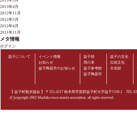
2013年5月
2013年4月
2012年11月
2012年5月
2012年4月
2011年11月
メタ情報
ログイン
益子について
イベント情報
益子焼
益子の文化
お知らせ
用の美
伝統文化
益子陶器市のお知らせ
益子参考館
文化財
益子陶器市
【 益子町観光協会 】 〒321-4217 栃木県芳賀郡益子町大字益子1539-2 TEL.0285-70
(C)copyright 2002 Mashiko town tourist association. all rights reserved